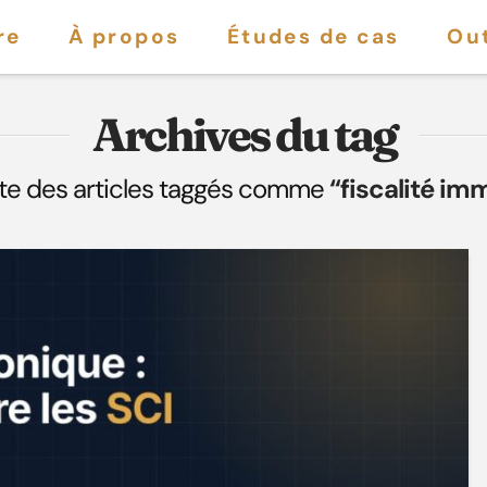
re
À propos
Études de cas
Out
Archives du tag
liste des articles taggés comme
“fiscalité im