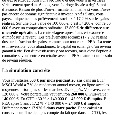
ouvrez le PEA aujourd’hui avec 100 € et que vous n’investissez
sérieusement que dans 6 mois, votre horloge fiscale a déjà 6 mois
d’avance. Raison de plus d’ouvrir maintenant même si vous n’avez
pas encore de somme significative à investir. Après 5 ans, vous
payez uniquement les prélèvements sociaux à 17,2 % sur les gains
réalisés. Sur une plus-value de 100 000 €, c’est 17 200 €, contre 30
000 € avec un compte-titres ordinaire.
12 800 € de différence sur
une seule opération.
La rente viagère après 5 ans est exonérée
d’impôt sur le revenu. Les prélèvements sociaux (17,2 %) restent
dus sur la fraction des gains, comme pour tout retrait PEA. La rente
est irréversible, vous abandonnez le capital en échange d’un revenu
garanti à vie. Peu d’investisseurs y ont recours, mais c’est l’option à
connaître si vous entrez en retraite avec un PEA mature et un besoin
de revenu régulier.
La simulation concrète
Vous investissez
500 € par mois pendant 20 ans
dans un ETF
MSCI World à 7 % de rendement annuel moyen, en ligne avec les
moyennes historiques sur les marchés développés. Vous avez versé
120 000 €. Votre portefeuille vaut environ
260 000 €
. Plus-value :
140 000 €. En CTO : 30 % × 140 000 € =
42 000 € d’impôts
. En
PEA après 5 ans : 17,2 % × 140 000 € =
24 080 € d’impôts
.
Différence nette :
17 920 € dans votre poche
. Et ce calcul est
conservateur. Il ne tient pas compte du fait que dans un CTO, les