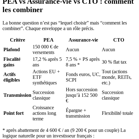
PEA vs Assurance-vie vs CTO : comment
les combiner
La bonne question n’est pas “lequel choisir” mais “comment les
combiner”. Chaque enveloppe a un rôle précis.
Critère
PEA
Assurance-vie
CTO
150 000 € de
Plafond
Aucun
Aucun
versements
Fiscalité
17,2 % après 5
7,5 % + PS après
30 % flat tax
gains
ans
8 ans *
Actions EU +
Tout (actions
Actifs
Fonds euros, UC,
ETF
monde, REITs,
éligibles
SCPI
synthétiques
etc.)
Hors succession
Succession
Succession
Transmission
jusqu’à 152 500
classique
classique
€
Croissance
Épargne +
Point fort
actions long
Flexibilité totale
transmission
terme
* après abattement de 4 600 € / an (9 200 € pour un couple) La
logique naturelle pour un investisseur français :