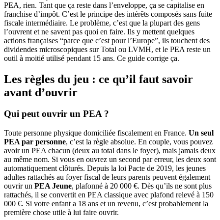
PEA, rien. Tant que ça reste dans l’enveloppe, ça se capitalise en
franchise d’impôt. C’est le principe des intérêts composés sans fuite
fiscale intermédiaire. Le problème, c’est que la plupart des gens
l’ouvrent et ne savent pas quoi en faire. Ils y mettent quelques
actions françaises “parce que c’est pour l’Europe”, ils touchent des
dividendes microscopiques sur Total ou LVMH, et le PEA reste un
outil à moitié utilisé pendant 15 ans. Ce guide corrige ça.
Les règles du jeu : ce qu’il faut savoir
avant d’ouvrir
Qui peut ouvrir un PEA ?
Toute personne physique domiciliée fiscalement en France.
Un seul
PEA par personne
, c’est la règle absolue. En couple, vous pouvez
avoir un PEA chacun (deux au total dans le foyer), mais jamais deux
au même nom. Si vous en ouvrez un second par erreur, les deux sont
automatiquement clôturés. Depuis la loi Pacte de 2019, les jeunes
adultes rattachés au foyer fiscal de leurs parents peuvent également
ouvrir un
PEA Jeune
, plafonné à 20 000 €. Dès qu’ils ne sont plus
rattachés, il se convertit en PEA classique avec plafond relevé à 150
000 €. Si votre enfant a 18 ans et un revenu, c’est probablement la
première chose utile à lui faire ouvrir.