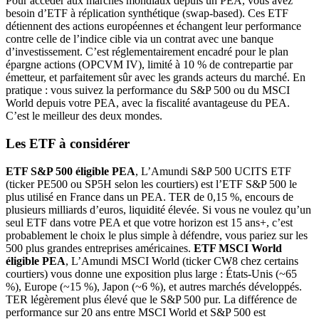
Pour accéder aux marchés mondiaux depuis un PEA, vous avez
besoin d’ETF à réplication synthétique (swap-based). Ces ETF
détiennent des actions européennes et échangent leur performance
contre celle de l’indice cible via un contrat avec une banque
d’investissement. C’est réglementairement encadré pour le plan
épargne actions (OPCVM IV), limité à 10 % de contrepartie par
émetteur, et parfaitement sûr avec les grands acteurs du marché. En
pratique : vous suivez la performance du S&P 500 ou du MSCI
World depuis votre PEA, avec la fiscalité avantageuse du PEA.
C’est le meilleur des deux mondes.
Les ETF à considérer
ETF S&P 500 éligible PEA
, L’Amundi S&P 500 UCITS ETF
(ticker PE500 ou SP5H selon les courtiers) est l’ETF S&P 500 le
plus utilisé en France dans un PEA. TER de 0,15 %, encours de
plusieurs milliards d’euros, liquidité élevée. Si vous ne voulez qu’un
seul ETF dans votre PEA et que votre horizon est 15 ans+, c’est
probablement le choix le plus simple à défendre, vous pariez sur les
500 plus grandes entreprises américaines.
ETF MSCI World
éligible PEA
, L’Amundi MSCI World (ticker CW8 chez certains
courtiers) vous donne une exposition plus large : États-Unis (~65
%), Europe (~15 %), Japon (~6 %), et autres marchés développés.
TER légèrement plus élevé que le S&P 500 pur. La différence de
performance sur 20 ans entre MSCI World et S&P 500 est