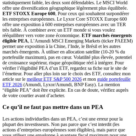
statistiquement faible, les deux sont défendables. Le MSCI World
offre une diversification géographique légèrement plus équilibrée.
ETF STOXX Europe 600
, Pour ceux qui souhaitent surpondérer
les entreprises européennes. Le Lyxor Core STOXX Europe 600
offre une exposition à 600 entreprises européennes avec un TER
très faible. À combiner avec un ETF monde si vous voulez
rééquilibrer vers votre zone économique.
ETF marchés émergents
éligible PEA
, L’Amundi MSCI Emerging Markets (ticker PAEEM)
permet une exposition à la Chine, l’Inde, le Brésil et les autres
marchés émergents. À utiliser en allocation satellite (10-20 % du
portefeuille maximum), pas en cœur. Volatilité plus élevée, potentiel
de croissance supérieur, risque géopolitique réel à intégrer. Pour
vérifier l’éligibilité PEA d’un ETF, regardez sa fiche sur le site de
l’émetteur. Pour aller plus loin sur le choix des ETF, consultez mon
article sur le
meilleur ETF S&P 500 2026
et mon
guide portefeuille
ETF 2026
(Amundi, Lyxor/Amundi, BNP Easy). La mention
“éligible PEA” doit être explicite. En cas de doute, vérifiez auprès
de votre courtier avant d’acheter.
Ce qu’il ne faut pas mettre dans un PEA
Les actions individuelles dans un PEA, c’est une erreur pour la
plupart des investisseurs. Non pas parce que c’est interdit (les
actions d’entreprises européennes sont éligibles), mais parce que
vous utilisez une enveloppe à avantage fiscal maximum pour une