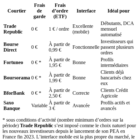
Frais
Frais
Courtier
de
d’ordre
Interface
Idéal pour
garde
(ETF)
Débutants, DCA
Trade
Excellente
0 €
1 € / ordre
mensuel
Republic
(mobile)
automatisé
Investisseurs qui
Bourse
À partir de
0 €
Fonctionnelle
passent plusieurs
Direct
0,99 €
ordres
À partir de
Profils
Fortuneo
0 € *
Bonne
1,95 €
intermédiaires
Clients déjà
À partir de
Boursorama
0 € *
Bonne
bancarisés chez
1,99 €
eux
À partir de
Clients Crédit
BforBank
0 € *
Correcte
2,50 €
Agricole
Saxo
À partir de
Profils actifs et
Variable
Avancée
Banque
3 €
avancés
* sous conditions d’activité (nombre minimum d’ordres sur la
période)
Trade Republic
s’est imposé comme le choix naturel pour
les nouveaux investisseurs depuis le lancement de son PEA en
France fin 2023. L’interface mobile est la plus propre du marché, le