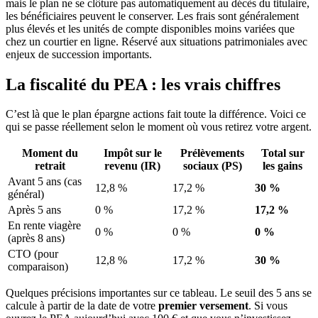
mais le plan ne se clôture pas automatiquement au décès du titulaire,
les bénéficiaires peuvent le conserver. Les frais sont généralement
plus élevés et les unités de compte disponibles moins variées que
chez un courtier en ligne. Réservé aux situations patrimoniales avec
enjeux de succession importants.
La fiscalité du PEA : les vrais chiffres
C’est là que le plan épargne actions fait toute la différence. Voici ce
qui se passe réellement selon le moment où vous retirez votre argent.
Moment du
Impôt sur le
Prélèvements
Total sur
retrait
revenu (IR)
sociaux (PS)
les gains
Avant 5 ans (cas
12,8 %
17,2 %
30 %
général)
Après 5 ans
0 %
17,2 %
17,2 %
En rente viagère
0 %
0 %
0 %
(après 8 ans)
CTO (pour
12,8 %
17,2 %
30 %
comparaison)
Quelques précisions importantes sur ce tableau. Le seuil des 5 ans se
calcule à partir de la date de votre
premier versement
. Si vous