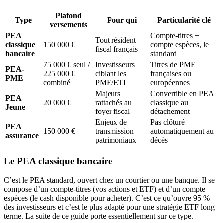
Plafond
Type
Pour qui
Particularité clé
versements
PEA
Compte-titres +
Tout résident
classique
150 000 €
compte espèces, le
fiscal français
bancaire
standard
75 000 € seul /
Investisseurs
Titres de PME
PEA-
225 000 €
ciblant les
françaises ou
PME
combiné
PME/ETI
européennes
Majeurs
Convertible en PEA
PEA
20 000 €
rattachés au
classique au
Jeune
foyer fiscal
détachement
Enjeux de
Pas clôturé
PEA
150 000 €
transmission
automatiquement au
assurance
patrimoniaux
décès
Le PEA classique bancaire
C’est le PEA standard, ouvert chez un courtier ou une banque. Il se
compose d’un compte-titres (vos actions et ETF) et d’un compte
espèces (le cash disponible pour acheter). C’est ce qu’ouvre 95 %
des investisseurs et c’est le plus adapté pour une stratégie ETF long
terme. La suite de ce guide porte essentiellement sur ce type.