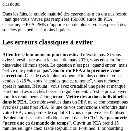
classique.
Dans les faits, la grande majorité des épargnants n’en ont pas besoin
: tant que vous n’avez pas rempli les 150.000 euros du PEA
classique, le PEA-PME n’apporte rien de plus et vous expose à des
sociétés plus petites et moins liquides.
Les erreurs classiques à éviter
Attendre le bon moment pour investir.
Il n’existe pas. Si vous
aviez investi juste avant le krach de mars 2020, vous étiez en forte
plus-value 18 mois après. La question n’est pas “quand entrer” mais
“est-ce que j’entre ou pas”.
Sortir du PEA à la première vraie
correction.
C’est le cas le plus fréquent et le plus coûteux. Vous
vendez à -25 %, vous “attendez que ça remonte”, vous rachetez
après la hausse. Résultat : vous avez cristallisé une perte et manqué
le rebond. Les marchés baissent régulièrement. C’est le prix à payer
pour les rendements à long terme.
Mettre des actions individuelles
dans le PEA.
Les moins-values dans un PEA ne se compensent pas
avec des gains hors PEA. Si une de vos convictions s’effondre dans
votre PEA, vous perdez le capital ET vous ne pouvez pas l’utiliser
fiscalement. Les paris individuels vont dans le CTO.
Ne pas ouvrir
“parce que ça demande du temps”.
Ouvrir un PEA prend 15
minutes en ligne chez Trade Republic ou Fortuneo. L’onboarding