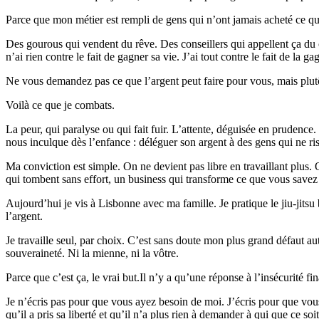
Parce que mon métier est rempli de gens qui n’ont jamais acheté ce qu
Des gourous qui vendent du rêve. Des conseillers qui appellent ça du co
n’ai rien contre le fait de gagner sa vie. J’ai tout contre le fait de la
Ne vous demandez pas ce que l’argent peut faire pour vous, mais plut
Voilà ce que je combats.
La peur, qui paralyse ou qui fait fuir. L’attente, déguisée en prudence. L
nous inculque dès l’enfance : déléguer son argent à des gens qui ne ris
Ma conviction est simple. On ne devient pas libre en travaillant plus. O
qui tombent sans effort, un business qui transforme ce que vous savez 
Aujourd’hui je vis à Lisbonne avec ma famille. Je pratique le jiu-jitsu
l’argent.
Je travaille seul, par choix. C’est sans doute mon plus grand défaut 
souveraineté. Ni la mienne, ni la vôtre.
Parce que c’est ça, le vrai but.Il n’y a qu’une réponse à l’insécurité fin
Je n’écris pas pour que vous ayez besoin de moi. J’écris pour que vous 
qu’il a pris sa liberté et qu’il n’a plus rien à demander à qui que ce soit