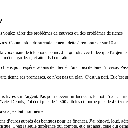
?
ous voulez gérer des problèmes de pauvres ou des problèmes de riches
uvres. Commission de surendettement, dette à rembourser sur 10 ans.
r la voix quand le téléphone sonne. J’ai grandi avec l’idée que l’argent ét
métier, garde-le, et attends la retraite.
hiens pour espérer 20 ans de liberté. J’ai choisi de faire l’inverse. Pa
ite tienne ses promesses, ce n’est pas un plan. C’est un pari. Et c’est u
ieurs livres sur l’argent. Pas pour devenir influenceur, le mot n’exist
eté. Depuis, j’ai écrit plus de 1 300 articles et tourné plus de 420 vidéo
n’avais pas fait moi-même.
ns d’euros auprès des banques pour les financer. J’ai rénové, loué, géré
risque. C’est la seule différence qui compte, et c’est aussi celle qui dé