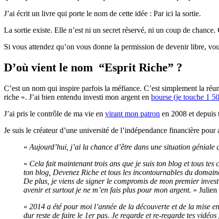
J’ai écrit un livre qui porte le nom de cette idée : Par ici la sortie.
La sortie existe. Elle n’est ni un secret réservé, ni un coup de chance. 
Si vous attendez qu’on vous donne la permission de devenir libre, vou
D’où vient le nom “Esprit Riche” ?
C’est un nom qui inspire parfois la méfiance. C’est simplement la réu
riche ». J’ai bien entendu investi mon argent en
bourse (je touche 1 5
J’ai pris le contrôle de ma vie en
virant mon patron
en 2008 et depuis 
Je suis le créateur d’une université de l’indépendance financière pour a
«
Aujourd’hui, j’ai la chance d’être dans une situation géniale q
«
Cela fait maintenant trois ans que je suis ton blog et tous tes 
ton blog, Devenez Riche et tous les incontournables du domaine;
De plus, je viens de signer le compromis de mon premier investis
avenir et surtout je ne m’en fais plus pour mon argent.
» Julien
«
2014 a été pour moi l’année de la découverte et de la mise e
dur reste de faire le 1er pas. Je regarde et re-regarde tes vidéos