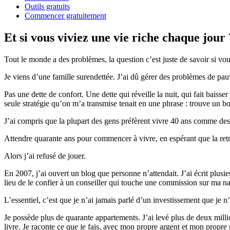
Outils gratuits
Commencer gratuitement
Et si vous viviez une vie riche chaque jour 
Tout le monde a des problèmes, la question c’est juste de savoir si v
Je viens d’une famille surendettée. J’ai dû gérer des problèmes de pa
Pas une dette de confort. Une dette qui réveille la nuit, qui fait baisse
seule stratégie qu’on m’a transmise tenait en une phrase : trouve un bon 
J’ai compris que la plupart des gens préfèrent vivre 40 ans comme des c
Attendre quarante ans pour commencer à vivre, en espérant que la retra
Alors j’ai refusé de jouer.
En 2007, j’ai ouvert un blog que personne n’attendait. J’ai écrit plus
lieu de le confier à un conseiller qui touche une commission sur ma naïv
L’essentiel, c’est que je n’ai jamais parlé d’un investissement que je 
Je possède plus de quarante appartements. J’ai levé plus de deux millio
livre. Je raconte ce que je fais, avec mon propre argent et mon propre 