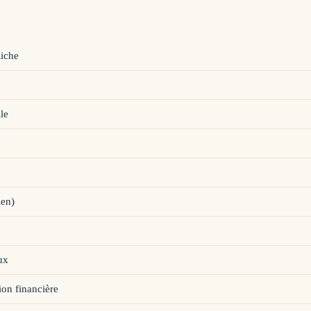
Riche
le
ien)
ux
ion financière