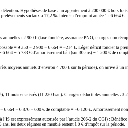
e détention. Hypothèses de base : un appartement à 200 000 € hors frais
 prélèvements sociaux à 17,2 %. Intérêts d’emprunt année 1 : 6 664 €.
s annuelles : 2 900 € (taxe foncière, assurance PNO, charges non récup
osable = 9 350 − 2 900 − 6 664 = −214 €. Léger déficit foncier la pre
6 664 − 5 733 € d’amortissement bâti (sur 30 ans) − 1 200 € de comptab
ntérêts moyens annuels d’environ 4 700 € sur la période), on arrive à u
 11 mois encaissés (11 220 €/an). Charges déductibles annuelles : 3 200
 6 664 − 6 876 − 600 € de comptable = −6 120 €. Amortissement non uti
à l’IS est expressément autorisée par l’article 206-2 du CGI) : Bénéfi
5 ans, les deux régimes en meublé restent à 0 € d’impôt sur la période.