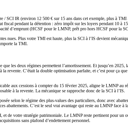
pre / SCI IR (environ 12 500 € sur 15 ans dans cet exemple, plus à TMI
 fiscal pendant la détention : zéro impôt sur les loyers pendant 10 à 1
apacité d’emprunt (HCSF pour le LMNP, prêt pro hors HCSF pour la SCI à l
antes nues. Plus votre TMI est haute, plus la SCI à l’IS devient mécani
 importe la TMI.
ce que les deux régimes permettent l’amortissement. Et jusqu’en 2025,
à la revente. C’était la double optimisation parfaite, et c’est pour ça q
plicable aux cessions à compter du 15 février 2025, aligne le LMNP au r
posable à la revente. La mécanique se rapproche donc de la SCI à l’IS.
sée selon le régime des plus-values des particuliers, donc avec abatte
es abattements. C’est le seul vrai avantage qui reste au LMNP face à la S
, et de votre stratégie patrimoniale. Le LMNP reste pertinent pour un o
acquisitions sans plafond d’endettement personnel.