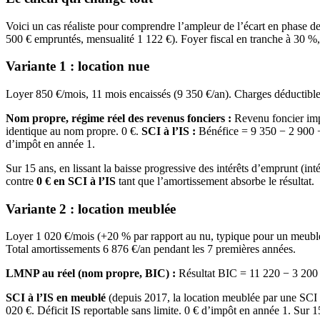
Voici un cas réaliste pour comprendre l’ampleur de l’écart en phase d
500 € empruntés, mensualité 1 122 €). Foyer fiscal en tranche à 30 %,
Variante 1 : location nue
Loyer 850 €/mois, 11 mois encaissés (9 350 €/an). Charges déductible
Nom propre, régime réel des revenus fonciers :
Revenu foncier imp
identique au nom propre. 0 €.
SCI à l’IS :
Bénéfice = 9 350 − 2 900 − 
d’impôt en année 1.
Sur 15 ans, en lissant la baisse progressive des intérêts d’emprunt (i
contre
0 € en SCI à l’IS
tant que l’amortissement absorbe le résultat.
Variante 2 : location meublée
Loyer 1 020 €/mois (+20 % par rapport au nu, typique pour un meublé),
Total amortissements 6 876 €/an pendant les 7 premières années.
LMNP au réel (nom propre, BIC) :
Résultat BIC = 11 220 − 3 200 −
SCI à l’IS en meublé
(depuis 2017, la location meublée par une SCI 
020 €. Déficit IS reportable sans limite. 0 € d’impôt en année 1. Sur 1