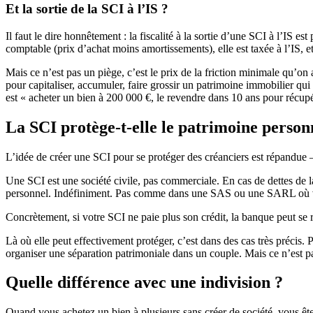
Et la sortie de la SCI à l’IS ?
Il faut le dire honnêtement : la fiscalité à la sortie d’une SCI à l’IS es
comptable (prix d’achat moins amortissements), elle est taxée à l’IS, et
Mais ce n’est pas un piège, c’est le prix de la friction minimale qu’on
pour capitaliser, accumuler, faire grossir un patrimoine immobilier qui 
est « acheter un bien à 200 000 €, le revendre dans 10 ans pour réc
La SCI protège-t-elle le patrimoine person
L’idée de créer une SCI pour se protéger des créanciers est répandue — 
Une SCI est une société civile, pas commerciale. En cas de dettes de la
personnel. Indéfiniment. Pas comme dans une SAS ou une SARL où votr
Concrètement, si votre SCI ne paie plus son crédit, la banque peut se 
Là où elle peut effectivement protéger, c’est dans des cas très précis.
organiser une séparation patrimoniale dans un couple. Mais ce n’est pas
Quelle différence avec une indivision ?
Quand vous achetez un bien à plusieurs sans créer de société, vous êtes