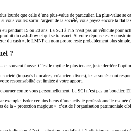
t plus lourde que celle d’une plus-value de particulier. La plus-value se ca
 si vous voulez sortir l’argent de la société, vous payez encore la flat t
 a eu pendant 15 ou 20 ans. La SCI à l’IS n’est pas un véhicule pour ach
produit du cash-flow et qui se transmet. Si votre réponse est « construire
upérer du cash », le LMNP en nom propre reste probablement plus simpl
nel ?
et souvent fausse. C’est le mythe le plus tenace, juste derrière l’optimi
 société (impayés bancaires, créanciers divers), les associés sont respons
e responsabilité est limitée à votre apport.
retourner contre vous personnellement. La SCI n’est pas un bouclier. El
 Par exemple, isoler certains biens d’une activité professionnelle risqu
 de la « protection magique », c’est de l’organisation patrimoniale ciblé
 en indivision. C’est la situation par défaut. L’indivision est souvent 