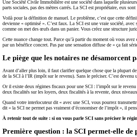
Une Société Civile Immobilière est une société dans laquelle plusieu
parts sociales, pas des mètres carrés. La SCI est propriétaire, eux sont 
Voilà pour la définition de manuel. Le problème, c’est que cette défi
devienne « optimisé ». C’est faux. La SCI est une vraie société, avec 
comme on met des œufs dans un panier. Vous créez une structure juridi
Cette nuance change tout. Parce qu’à partir du moment où vous avez co
par un bénéfice concret. Pas par une sensation diffuse de « ça fait séri
Le piège que les notaires ne désamorcent pa
Avant d’aller plus loin, il faut clarifier quelque chose que la plupart 
de la SCI à l’IR (impôt sur le revenu). Sans le préciser. C’est devenu 
Or il existe deux régimes fiscaux pour une SCI : l’impôt sur le revenu
deux fiscalités sur les loyers, deux fiscalités à la revente, deux nive
Quand votre interlocuteur dit « avec une SCI, vous pourrez transmett
dit « la SCI ne permet pas vraiment d’économiser de l’impôt », il pense
À retenir tout de suite : si on vous parle SCI sans préciser le rég
Première question : la SCI permet-elle de