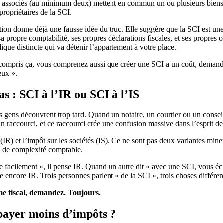
rs associés (au minimum deux) mettent en commun un ou plusieurs biens 
propriétaires de la SCI.
nition donne déjà une fausse idée du truc. Elle suggère que la SCI est 
sa propre comptabilité, ses propres déclarations fiscales, et ses propre
que distincte qui va détenir l’appartement à votre place.
mpris ça, vous comprenez aussi que créer une SCI a un coût, demande du
eux ».
s : SCI à l’IR ou SCI à l’IS
des gens découvrent trop tard. Quand un notaire, un courtier ou un conseil
un raccourci, et ce raccourci crée une confusion massive dans l’esprit de
 (IR) et l’impôt sur les sociétés (IS). Ce ne sont pas deux variantes m
aux de complexité comptable.
re facilement », il pense IR. Quand un autre dit « avec une SCI, vous
 encore IR. Trois personnes parlent « de la SCI », trois choses différen
ime fiscal, demandez. Toujours.
 payer moins d’impôts ?