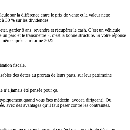
lcule sur la différence entre le prix de vente et la valeur nette
ax à 30 % sur les dividendes.
eter, garder 8 ans, revendre et récupérer le cash. C’est un véhicule
 un parc et le transmettre », c’est la bonne structure. Si votre réponse
e, même après la réforme 2025.
sation fiscale.
ables des dettes au prorata de leurs parts, sur leur patrimoine
le n’a jamais été pensée pour ça.
ée (typiquement quand vous êtes médecin, avocat, dirigeant). Ou
e, avec des avantages qu’il faut peser contre les contraintes.
décrite comme un cauchemar, et ce n’est pas faux : toute décision