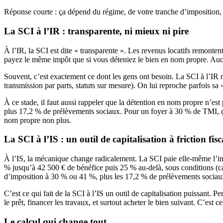
Réponse courte : ça dépend du régime, de votre tranche d’imposition, e
La SCI à l’IR : transparente, ni mieux ni pire
À l’IR, la SCI est dite « transparente ». Les revenus locatifs remonte
payez le même impôt que si vous déteniez le bien en nom propre. Aucun
Souvent, c’est exactement ce dont les gens ont besoin. La SCI à l’IR ne
transmission par parts, statuts sur mesure). On lui reproche parfois sa 
À ce stade, il faut aussi rappeler que la détention en nom propre n’est
plus 17,2 % de prélèvements sociaux. Pour un foyer à 30 % de TMI, ça 
nom propre non plus.
La SCI à l’IS : un outil de capitalisation à friction fi
À l’IS, la mécanique change radicalement. La SCI paie elle-même l’impô
% jusqu’à 42 500 € de bénéfice puis 25 % au-delà, sous conditions (ca
d’imposition à 30 % ou 41 %, plus les 17,2 % de prélèvements sociaux 
C’est ce qui fait de la SCI à l’IS un outil de capitalisation puissant.
le prêt, financer les travaux, et surtout acheter le bien suivant. C’es
Le calcul qui change tout