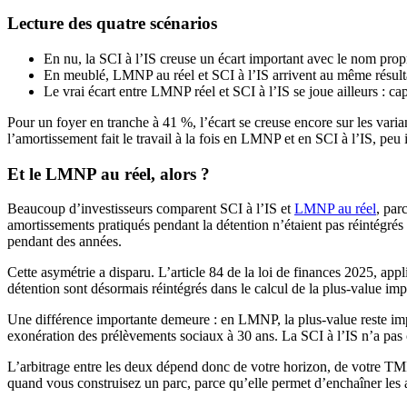
Lecture des quatre scénarios
En nu, la SCI à l’IS creuse un écart important avec le nom pro
En meublé, LMNP au réel et SCI à l’IS arrivent au même résultat
Le vrai écart entre LMNP réel et SCI à l’IS se joue ailleurs : c
Pour un foyer en tranche à 41 %, l’écart se creuse encore sur les vari
l’amortissement fait le travail à la fois en LMNP et en SCI à l’IS, peu
Et le LMNP au réel, alors ?
Beaucoup d’investisseurs comparent SCI à l’IS et
LMNP au réel
, par
amortissements pratiqués pendant la détention n’étaient pas réintégrés 
pendant des années.
Cette asymétrie a disparu. L’article 84 de la loi de finances 2025, ap
détention sont désormais réintégrés dans le calcul de la plus-value im
Une différence importante demeure : en LMNP, la plus-value reste impo
exonération des prélèvements sociaux à 30 ans. La SCI à l’IS n’a pas c
L’arbitrage entre les deux dépend donc de votre horizon, de votre TMI
quand vous construisez un parc, parce qu’elle permet d’enchaîner les 