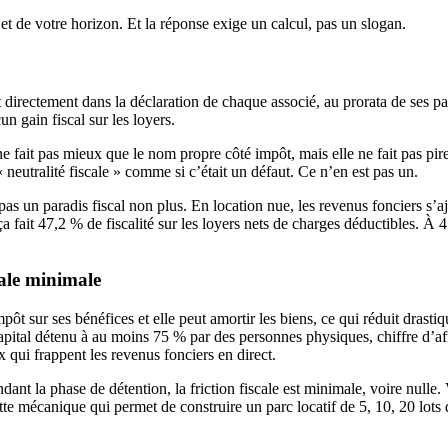
t de votre horizon. Et la réponse exige un calcul, pas un slogan.
nt directement dans la déclaration de chaque associé, au prorata de ses 
 gain fiscal sur les loyers.
 fait pas mieux que le nom propre côté impôt, mais elle ne fait pas pire 
« neutralité fiscale » comme si c’était un défaut. Ce n’en est pas un.
 pas un paradis fiscal non plus. En location nue, les revenus fonciers s’
fait 47,2 % de fiscalité sur les loyers nets de charges déductibles. À 
scale minimale
t sur ses bénéfices et elle peut amortir les biens, ce qui réduit drast
pital détenu à au moins 75 % par des personnes physiques, chiffre d’af
qui frappent les revenus fonciers en direct.
 Pendant la phase de détention, la friction fiscale est minimale, voire nu
t cette mécanique qui permet de construire un parc locatif de 5, 10, 20 lo