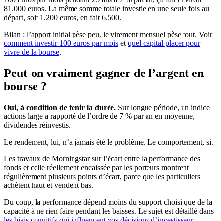
81.000 euros. La même somme totale investie en une seule fois au
départ, soit 1.200 euros, en fait 6.500.
Bilan : l’apport initial pèse peu, le virement mensuel pèse tout. Voir
comment investir 100 euros par mois
et
quel capital placer pour
vivre de la bourse
.
Peut-on vraiment gagner de l’argent en
bourse ?
Oui, à condition de tenir la durée.
Sur longue période, un indice
actions large a rapporté de l’ordre de 7 % par an en moyenne,
dividendes réinvestis.
Le rendement, lui, n’a jamais été le problème. Le comportement, si.
Les travaux de Morningstar sur l’écart entre la performance des
fonds et celle réellement encaissée par les porteurs montrent
régulièrement plusieurs points d’écart, parce que les particuliers
achètent haut et vendent bas.
Du coup, la performance dépend moins du support choisi que de la
capacité à ne rien faire pendant les baisses. Le sujet est détaillé dans
les biais cognitifs qui influencent vos décisions d’investisseur
.