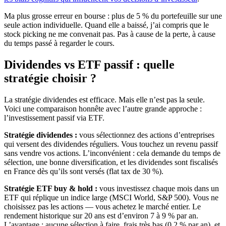
Ma plus grosse erreur en bourse : plus de 5 % du portefeuille sur une
seule action individuelle. Quand elle a baissé, j’ai compris que le
stock picking ne me convenait pas. Pas à cause de la perte, à cause
du temps passé à regarder le cours.
Dividendes vs ETF passif : quelle
stratégie choisir ?
La stratégie dividendes est efficace. Mais elle n’est pas la seule.
Voici une comparaison honnête avec l’autre grande approche :
l’investissement passif via ETF.
Stratégie dividendes :
vous sélectionnez des actions d’entreprises
qui versent des dividendes réguliers. Vous touchez un revenu passif
sans vendre vos actions. L’inconvénient : cela demande du temps de
sélection, une bonne diversification, et les dividendes sont fiscalisés
en France dès qu’ils sont versés (flat tax de 30 %).
Stratégie ETF buy & hold :
vous investissez chaque mois dans un
ETF qui réplique un indice large (MSCI World, S&P 500). Vous ne
choisissez pas les actions — vous achetez le marché entier. Le
rendement historique sur 20 ans est d’environ 7 à 9 % par an.
L’avantage : aucune sélection à faire, frais très bas (0,2 % par an), et