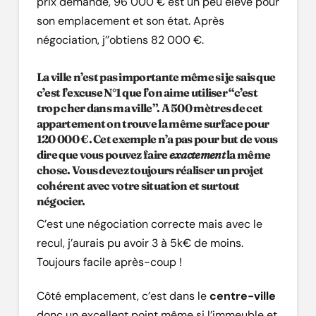
prix demandé, 96 000 € est un peu élevé pour
son emplacement et son état. Après
négociation, j’’obtiens 82 000 €.
La ville n’est pas importante même si je sais que
c’est l’excuse N°1 que l’on aime utiliser “c’est
trop cher dans ma ville”. A 500 mètres de cet
appartement on trouve la même surface pour
120 000 €. Cet exemple n’a pas pour but de vous
dire que vous pouvez faire
exactement
la même
chose. Vous devez toujours réaliser un projet
cohérent avec votre situation et surtout
négocier
.
C’est une négociation correcte mais avec le
recul, j’aurais pu avoir 3 à 5k€ de moins.
Toujours facile après-coup !
Côté emplacement, c’est dans le
centre-ville
donc un excellent point même si l’immeuble et