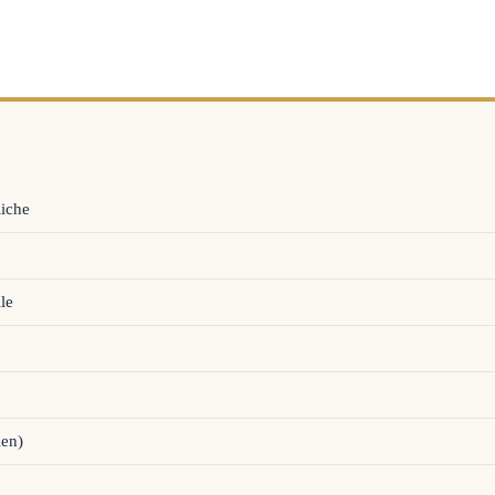
Riche
le
ien)