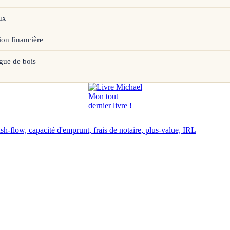
ux
ion financière
gue de bois
Mon tout
dernier livre !