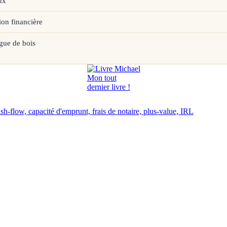
ux
ion financière
gue de bois
Mon tout
dernier livre !