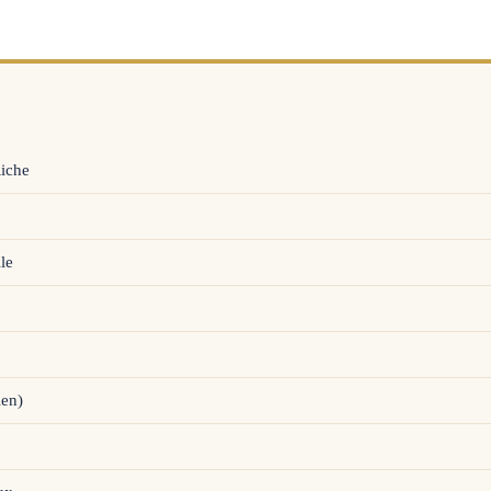
Riche
le
ien)