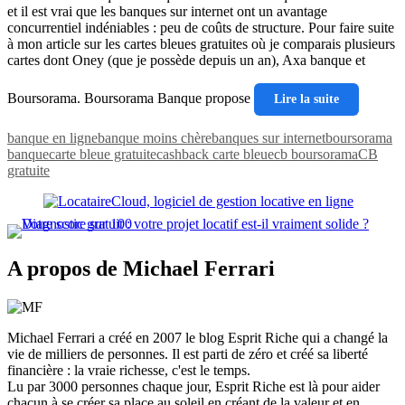
et il est vrai que les banques sur internet ont un avantage
concurrentiel indéniables : peu de coûts de structure. Pour faire suite
à mon article sur les cartes bleues gratuites où je comparais plusieurs
cartes dont Oney (que je possède depuis un an), Axa banque et
Boursorama. Boursorama Banque propose
Lire la suite
banque en ligne
banque moins chère
banques sur internet
boursorama
banque
carte bleue gratuite
cashback carte bleue
cb boursorama
CB
gratuite
A propos de Michael Ferrari
Michael Ferrari a créé en 2007 le blog Esprit Riche qui a changé la
vie de milliers de personnes. Il est parti de zéro et créé sa liberté
financière : la vraie richesse, c'est le temps.
Lu par 3000 personnes chaque jour, Esprit Riche est là pour aider
chacun à se créer sa place au soleil en créant de la valeur et en