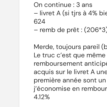
On continue : 3 ans
– livret A (si tjrs à 4% 
624
– remb de prêt : (206*3
Merde, toujours pareil (
Le truc c’est que même s
remboursement anticipé 
acquis sur le livret A u
première année sont un 
j’économise en rembour
4.12%