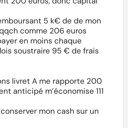
ient 200 euros, donc capital
n remboursant 5 k€ de de mon
r qqch comme 206 euros
à payer en moins chaque
ois soustraire 95 € de frais
ons livret A me rapporte 200
ent anticipé m’économise 111
 conserver mon cash sur un