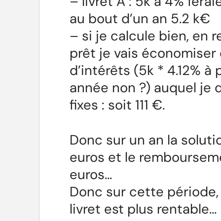
– livret A : 5k à 4% fera
au bout d’un an 5.2 k€
– si je calcule bien, e
prêt je vais économise
d’intérêts (5k * 4.12% 
année non ?) auquel je d
fixes : soit 111 €.
Donc sur un an la soluti
euros et le remboursem
euros…
Donc sur cette période,
livret est plus rentable…