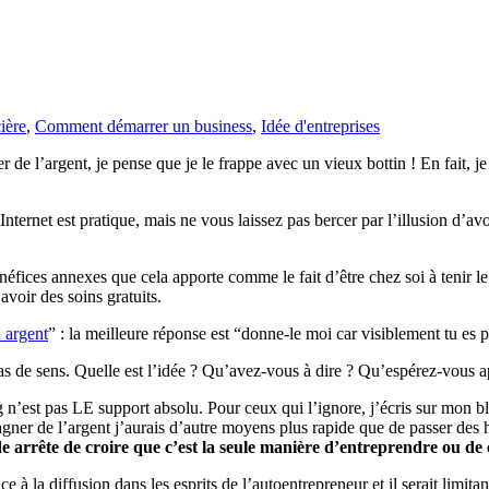
ière
,
Comment démarrer un business
,
Idée d'entreprises
e l’argent, je pense que je le frappe avec un vieux bottin ! En fait, je
. Internet est pratique, mais ne vous laissez pas bercer par l’illusion d’a
éfices annexes que cela apporte comme le fait d’être chez soi à tenir le
avoir des soins gratuits.
 argent
” : la meilleure réponse est “donne-le moi car visiblement tu es p
pas de sens. Quelle est l’idée ? Qu’avez-vous à dire ? Qu’espérez-vous 
 n’est pas LE support absolu. Pour ceux qui l’ignore, j’écris sur mon b
ner de l’argent j’aurais d’autre moyens plus rapide que de passer des heur
 arrête de croire que c’est la seule manière d’entreprendre ou de
âce à la diffusion dans les esprits de l’autoentrepreneur et il serait li