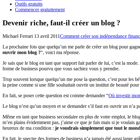
Outils gratuits
Commencer gratuitement
Devenir riche, faut-il créer un blog ?
Michael Ferrari
13 avril 2011
Comment créer son indépendance financ
La prochaine fois que quelqu’un me parle de créer un blog pour gagner d
ouvrir mon blog ?
“, voici ma réponse.
Je sais que le blog en tant que support fait parler de lui, c’est la mode
forme de business pourvu que vous sachiez vous y prendre.
Trop souvent lorsque quelqu’un me pose la question, c’est pour les bén
la peine comme si une fille souhaitait ouvrir un institut de beauté pour 
En fait, se poser cette question est comme demander “
Où investir mon
Le blog n’est qu’un moyen et se demander s’il faut en ouvrir un n’a 
Même en tant que business secondaire en plus de votre emploi, le blog
m’en plains évidemment pas, j’aime ce que je fais mais si je voulais gag
heureux de ma condition :
je voudrais simplement que tout le monde
En fait, le spectre des formes de business n’a jamais été aussi large gr