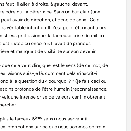
s faut-il aller, à droite, à gauche, devant,
teindre qui la détermine. Sans un but clair (une
ne peut avoir de direction, et donc de sens ! Cela
ns véritable intention. Il n’est point étonnant alors
on stress professionnel la fameuse crise du milieu
est « stop ou encore ». Il avait de grandes
rière et manquait de visibilité sur son devenir.
 que cela veut dire, quel est le sens (de ce mot, de
es raisons suis-je là, comment cela s’inscrit-il
nd à la question du « pourquoi ? » (je fais ceci ou
besoins profonds de l’être humain (reconnaissance,
vait une intense crise de valeurs car il n’obtenait
chercher.
ème
(plus le fameux 6
sens) nous servent à
t des informations sur ce que nous sommes en train