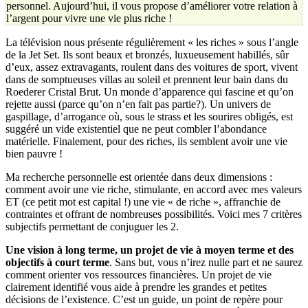
personnel. Aujourd’hui, il vous propose d’améliorer votre relation à
l’argent pour vivre une vie plus riche !
La télévision nous présente régulièrement « les riches » sous l’angle
de la Jet Set. Ils sont beaux et bronzés, luxueusement habillés, sûr
d’eux, assez extravagants, roulent dans des voitures de sport, vivent
dans de somptueuses villas au soleil et prennent leur bain dans du
Roederer Cristal Brut. Un monde d’apparence qui fascine et qu’on
rejette aussi (parce qu’on n’en fait pas partie?). Un univers de
gaspillage, d’arrogance où, sous le strass et les sourires obligés, est
suggéré un vide existentiel que ne peut combler l’abondance
matérielle. Finalement, pour des riches, ils semblent avoir une vie
bien pauvre !
Ma recherche personnelle est orientée dans deux dimensions :
comment avoir une vie riche, stimulante, en accord avec mes valeurs
ET (ce petit mot est capital !) une vie « de riche », affranchie de
contraintes et offrant de nombreuses possibilités. Voici mes 7 critères
subjectifs permettant de conjuguer les 2.
Une vision à long terme, un projet de vie à moyen terme et des
objectifs à court terme
. Sans but, vous n’irez nulle part et ne saurez
comment orienter vos ressources financières. Un projet de vie
clairement identifié vous aide à prendre les grandes et petites
décisions de l’existence. C’est un guide, un point de repère pour