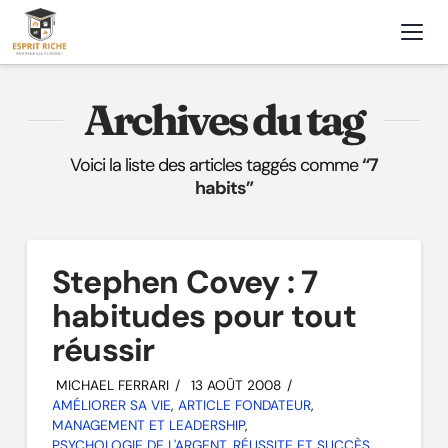
Nav
Archives du tag
Voici la liste des articles taggés comme
“7
habits”
Stephen Covey : 7
habitudes pour tout
réussir
MICHAEL FERRARI
13 AOÛT 2008
AMÉLIORER SA VIE
,
ARTICLE FONDATEUR
,
MANAGEMENT ET LEADERSHIP
,
PSYCHOLOGIE DE L'ARGENT
,
RÉUSSITE ET SUCCÈS