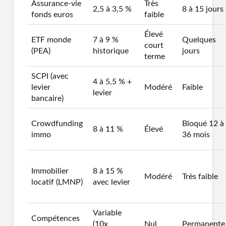
Assurance-vie
Très
2,5 à 3,5 %
8 à 15 jours
fonds euros
faible
Élevé
ETF monde
7 à 9 %
Quelques
court
(PEA)
historique
jours
terme
SCPI (avec
4 à 5,5 % +
levier
Modéré
Faible
levier
bancaire)
Crowdfunding
Bloqué 12 à
8 à 11 %
Élevé
immo
36 mois
Immobilier
8 à 15 %
Modéré
Très faible
locatif (LMNP)
avec levier
Variable
Compétences
(10x
Nul
Permanente