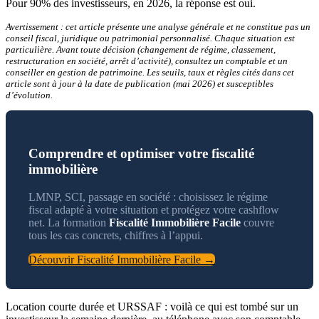
Pour 90% des investisseurs, en 2026, la réponse est oui.
Avertissement : cet article présente une analyse générale et ne constitue pas un
conseil fiscal, juridique ou patrimonial personnalisé. Chaque situation est
particulière. Avant toute décision (changement de régime, classement,
restructuration en société, arrêt d’activité), consultez un comptable et un
conseiller en gestion de patrimoine. Les seuils, taux et règles cités dans cet
article sont à jour à la date de publication (mai 2026) et susceptibles
d’évolution.
Comprendre et optimiser votre fiscalité
immobilière
LMNP, SCI, passage en société : choisissez le régime
fiscal adapté à votre situation et protégez votre cashflow
net. La formation
Fiscalité Immobilière Facile
couvre
tous les cas concrets, chiffres à l’appui.
Découvrir Fiscalité Immobilière Facile →
Location courte durée et URSSAF : voilà ce qui est tombé sur un