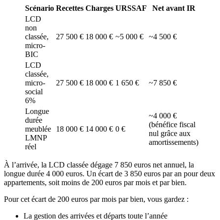
Scénario
Recettes
Charges
URSSAF
Net avant IR
LCD
non
classée,
27 500 €
18 000 €
~5 000 €
~4 500 €
micro-
BIC
LCD
classée,
micro-
27 500 €
18 000 €
1 650 €
~7 850 €
social
6%
Longue
~4 000 €
durée
(bénéfice fiscal
meublée
18 000 €
14 000 €
0 €
nul grâce aux
LMNP
amortissements)
réel
À l’arrivée, la LCD classée dégage 7 850 euros net annuel, la
longue durée 4 000 euros. Un écart de 3 850 euros par an pour deux
appartements, soit moins de 200 euros par mois et par bien.
Pour cet écart de 200 euros par mois par bien, vous gardez :
La gestion des arrivées et départs toute l’année