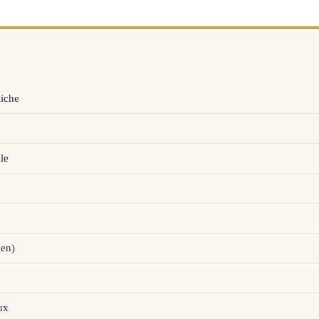
Riche
le
ien)
ux