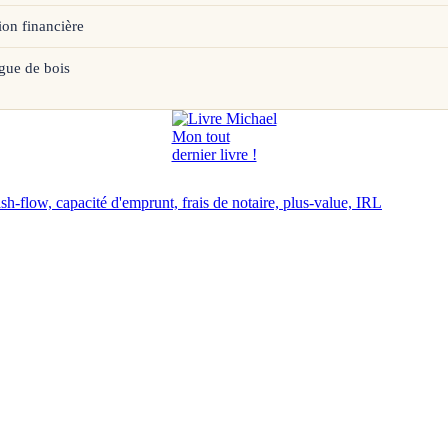
ion financière
gue de bois
Mon tout
dernier livre !