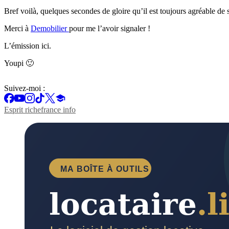
Bref voilà, quelques secondes de gloire qu’il est toujours agréable de 
Merci à
Demobilier
pour me l’avoir signaler !
L’émission ici.
Youpi 🙂
Suivez-moi :
Esprit riche
france info