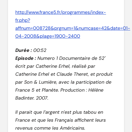
http://www.france5.fr/programmes/index-
fr.php?
affnum=008728&prgnum=1&numcase=42&date=01-
04-2008&plage=1900-2400
Durée :
00:52
Episode :
Numero 1
Documentaire de 52′
écrit par Catherine Erhel, réalisé par
Catherine Erhel et Claude Theret, et produit
par Son & Lumière, avec la participation de
France 5 et Planète. Production : Hélène
Badinter. 2007.
Il parait que l’argent n’est plus tabou en
France et que les Français affichent leurs
revenus comme les Américains.