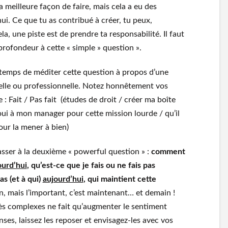
la meilleure façon de faire, mais cela a eu des
i. Ce que tu as contribué à créer, tu peux,
a, une piste est de prendre ta responsabilité. Il faut
ofondeur à cette « simple » question ».
 temps de méditer cette question à propos d’une
nelle ou professionnelle. Notez honnêtement vos
 : Fait / Pas fait (études de droit / créer ma boîte
(oui à mon manager pour cette mission lourde / qu’il
our la mener à bien)
asser à la deuxième « powerful question » :
comment
ourd’hui
, qu’est-ce que je fais ou ne fais pas
as (et à qui)
aujourd’hui
, qui maintient cette
en, mais l’important, c’est maintenant… et demain !
rès complexes ne fait qu’augmenter le sentiment
ses, laissez les reposer et envisagez-les avec vos