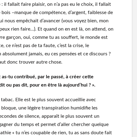
 fallait faire plaisir, on n’a pas eu le choix, il fallait
de bois –manque de compétence, d’argent, faiblesse de
ui nous empêchait d’avancer (vous voyez bien, mon
eux rien faire…). Et quand on en est là, on attend, on
re garçon, oui, comme tu as souffert, le monde est
, ce n’est pas de ta faute, c’est la crise, le
n absolument jamais, eu ces pensées et ce discours ?
faut donc trouver autre chose.
s-tu contribué, par le passé, à créer cette
dit ou pas dit, pour en être là aujourd’hui ? ».
abac. Elle est le plus souvent accueillie avec
e bloque, une légère transpiration humidifie les
econdes de silence, apparaît le plus souvent un
 gagner du temps et permet d’aller chercher quelque
pathie « tu n’es coupable de rien, tu as sans doute fait