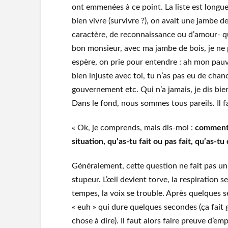
ont emmenées à ce point. La liste est longue : il
bien vivre (survivre ?), on avait une jambe 
caractère, de reconnaissance ou d’amour- q
bon monsieur, avec ma jambe de bois, je ne p
espère, on prie pour entendre : ah mon pauv
bien injuste avec toi, tu n’as pas eu de chance
gouvernement etc. Qui n’a jamais, je dis bie
Dans le fond, nous sommes tous pareils. Il 
« Ok, je comprends, mais dis-moi :
comment a
situation, qu’as-tu fait ou pas fait, qu’as-tu 
Généralement, cette question ne fait pas un t
stupeur. L’œil devient torve, la respiration s
tempes, la voix se trouble. Après quelques s
« euh » qui dure quelques secondes (ça fait
chose à dire). Il faut alors faire preuve d’em