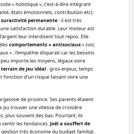
ussite « holistique », c’est-à-dire intégrant
santé, états émotionnels, contribution etc).
 suractivité permanente
: il est très
 une satisfaction durable. Leur moteur est
’argent leur interdisent tout repos. Elle
 des
comportements « antisociaux
» (vol,
ux » : l’empathie disparait car les besoins
, peu importe les moyens, légaux voire
terrain de jeu idéal
: gros enjeux, temps
n fonction d’un risque faisant vivre une
ourgeoisie de province. Ses parents étaient
s pu trouver une vitesse de croisière
as, plus souvent des bas. Pourtant, ils
à sentir les tendances.
Joël a souffert de
e gestion très économe du budget familial.