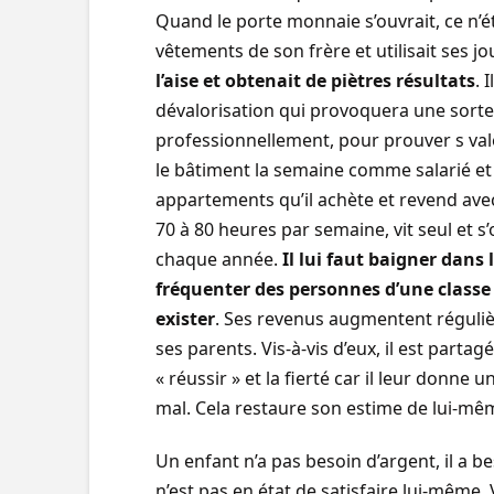
Quand le porte monnaie s’ouvrait, ce n’éta
vêtements de son frère et utilisait ses jo
l’aise et obtenait de piètres résultats
. 
dévalorisation qui provoquera une sorte
professionnellement, pour prouver s valeu
le bâtiment la semaine comme salarié et
appartements qu’il achète et revend avec d
70 à 80 heures par semaine, vit seul et 
chaque année.
Il lui faut baigner dans 
fréquenter des personnes d’une classe 
exister
. Ses revenus augmentent réguli
ses parents. Vis-à-vis d’eux, il est parta
« réussir » et la fierté car il leur donne
mal. Cela restaure son estime de lui-mê
Un enfant n’a pas besoin d’argent, il a be
n’est pas en état de satisfaire lui-même. 