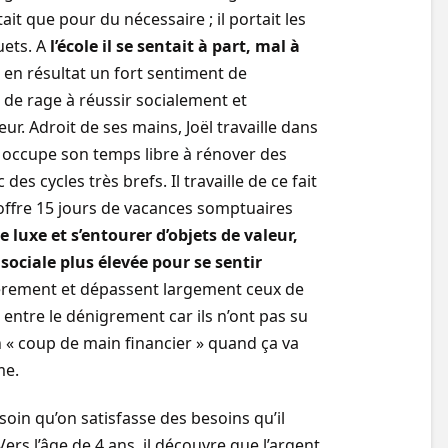
it que pour du nécessaire ; il portait les
uets. A
l’école il se sentait à part, mal à
Il en résultat un fort sentiment de
 de rage à réussir socialement et
r. Adroit de ses mains, Joël travaille dans
 occupe son temps libre à rénover des
es cycles très brefs. Il travaille de ce fait
s’offre 15 jours de vacances somptuaires
le luxe et s’entourer d’objets de valeur,
sociale plus élevée pour se sentir
èrement et dépassent largement ceux de
gé entre le dénigrement car ils n’ont pas su
 un « coup de main financier » quand ça va
me.
soin qu’on satisfasse des besoins qu’il
Vers l’âge de 4 ans, il découvre que l’argent