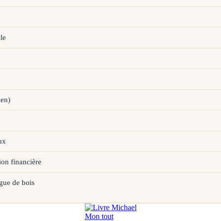
le
ien)
ux
ion financière
gue de bois
Mon tout