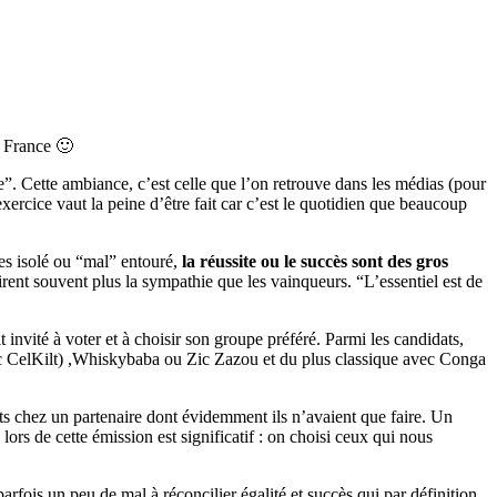
 France 🙂
”. Cette ambiance, c’est celle que l’on retrouve dans les médias (pour
xercice vaut la peine d’être fait car c’est le quotidien que beaucoup
tes isolé ou “mal” entouré,
la réussite ou le succès sont des gros
nt souvent plus la sympathie que les vainqueurs. “L’essentiel est de
 invité à voter et à choisir son groupe préféré. Parmi les candidats,
vec CelKilt) ,Whiskybaba ou Zic Zazou et du plus classique avec Conga
ents chez un partenaire dont évidemment ils n’avaient que faire. Un
lors de cette émission est significatif : on choisi ceux qui nous
rfois un peu de mal à réconcilier égalité et succès qui par définition