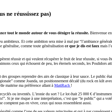
s ne réussissez pas)
nce tout le monde autour de vous dénigre la réussite.
Bienvenue en
u ambitieux. Et cette ambition sera mise à mal par “l’ambiance générale
e généralise, comme toute généralisation
ce que je dis est faux
mais l’e
nt réussir et qui veulent récupérer le fruit de leur réussite, si vous ê
s ceux qui échouent de peu, les éternels seconds, les Poulidors attire
des groupes reprendre des airs de classique à leur sauce. Le public était
 “régionale” comme Joanda, un positionnement décalé (du rock en kilt a
lle maitrise ma préférence allant à
MattRach
!
recyclés ou inventés. L’ironie du sort ? Le lot était 25 000 € d’instrum
. Si je me risque à une interprétation, c’est que “le public” qui a voté 
 ne comptent pas en vivre, ceux qui nous ressemblent aussi.
galité comme l’une de ses valeurs principales et qui à par conséquent pa