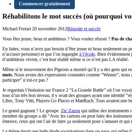
Commencer gratuitement
Réhabilitons le mot succès (où pourquoi vou
Michael Ferrari
20 novembre 2012
Réussite et succès
Vous êtes jeune, beau et ambitieux ? Vous voulez réussir ?
Pas de cha
En faites, vous n’avez pas besoin d’être jeune ni beau seulement un pe
n’accuser personne) et que l’on ingurgite
à l’école
. Bien évidemment j
d’ambitieux vivent, c’est leur réalité même si ce n’est pas LA réalité.
Même si le mouvement des Pigeons a montré qu’il y a des gens qui espère
mots.
Nous avons des expressions courantes comme “Winner”, nous aimon
participer” n’est-ce pas ?
Je regardais l’émission sur France 2 “La Grande Battle” où l’on voyait 
tous d’un très bon niveau, il y avait des groupes ayant une identité
Libre, Tony Vitti, Players Go Places et MattRach. Tous avaient une be
Le grand gagnant ? Le groupe
Zic Zazou
qui utilise des instruments 
membre du groupe a dit “Avec les cartons on peut faire des instruments!”
émeuve, ceux qui ont l’air de faire ça seulement pour s’amuser et qui
Le thème ferait une belle étude sociologique dans un pays qui prône l’é