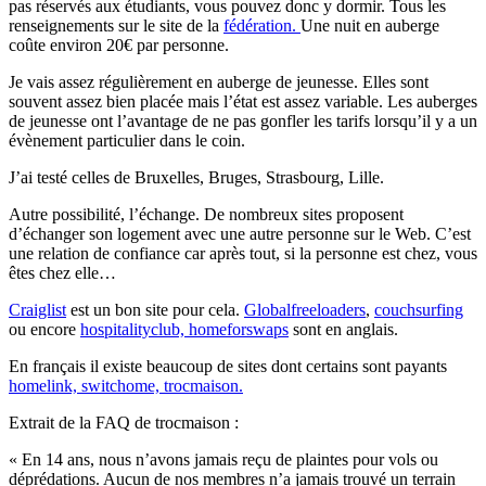
pas réservés aux étudiants, vous pouvez donc y dormir. Tous les
renseignements sur le site de la
fédération.
Une nuit en auberge
coûte environ 20€ par personne.
Je vais assez régulièrement en auberge de jeunesse. Elles sont
souvent assez bien placée mais l’état est assez variable. Les auberges
de jeunesse ont l’avantage de ne pas gonfler les tarifs lorsqu’il y a un
évènement particulier dans le coin.
J’ai testé celles de Bruxelles, Bruges, Strasbourg, Lille.
Autre possibilité, l’échange. De nombreux sites proposent
d’échanger son logement avec une autre personne sur le Web. C’est
une relation de confiance car après tout, si la personne est chez, vous
êtes chez elle…
Craiglist
est un bon site pour cela.
Globalfreeloaders
,
couchsurfing
ou encore
hospitalityclub,
homeforswaps
sont en anglais.
En français il existe beaucoup de sites dont certains sont payants
homelink,
switchome,
trocmaison.
Extrait de la FAQ de trocmaison :
« En 14 ans, nous n’avons jamais reçu de plaintes pour vols ou
déprédations. Aucun de nos membres n’a jamais trouvé un terrain