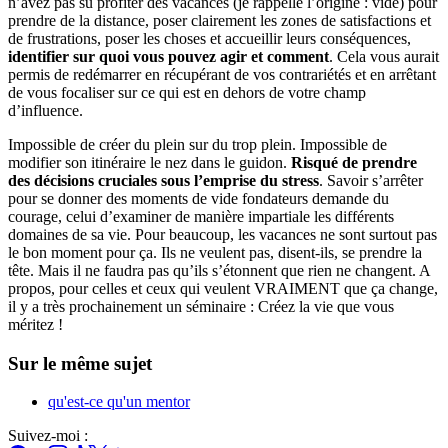
n’avez pas su profiter des vacances (je rappelle l’origine : vide) pour
prendre de la distance, poser clairement les zones de satisfactions et
de frustrations, poser les choses et accueillir leurs conséquences,
identifier sur quoi vous pouvez agir et comment
. Cela vous aurait
permis de redémarrer en récupérant de vos contrariétés et en arrêtant
de vous focaliser sur ce qui est en dehors de votre champ
d’influence.
Impossible de créer du plein sur du trop plein. Impossible de
modifier son itinéraire le nez dans le guidon.
Risqué de prendre
des décisions cruciales sous l’emprise du stress
. Savoir s’arrêter
pour se donner des moments de vide fondateurs demande du
courage, celui d’examiner de manière impartiale les différents
domaines de sa vie. Pour beaucoup, les vacances ne sont surtout pas
le bon moment pour ça. Ils ne veulent pas, disent-ils, se prendre la
tête. Mais il ne faudra pas qu’ils s’étonnent que rien ne changent. A
propos, pour celles et ceux qui veulent VRAIMENT que ça change,
il y a très prochainement un séminaire : Créez la vie que vous
méritez !
Sur le même sujet
qu'est-ce qu'un mentor
Suivez-moi :