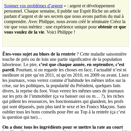
Soigner vos problèmes d’argent
» : argent et développement
personnel. Chaque semaine, il publie sur Esprit Riche un article
parlant d’argent et de ses secrets que nous avons parfois du mal à
comprendre. Avec Philippe, nous avons créé le séminaire Créez la
vie que vous méritez : une expérience unique pour
obtenir ce que
vous voulez de la vie
. Voici Philippe !
Êtes-vous sujet au blues de la rentrée
? Cette maladie saisonnière
touche de près ou de loin une partie significative de la population
laborieuse. Le pire,
c’est que chaque année, en septembre, c’est
pareil.
Pourtant, si on regarde les choses en face, l’actualité n’est ni
meilleure ni pire qu’en 2011, ni qu’en 2010, en 2009 ou avant. Lisez
les journaux, vous verrez comme d’habitude les mêmes infos sur la
crise, sur les politiques, la popularité du Président, quelques faits
divers, la reprise du foot. Vous verrez les mêmes unes de journaux
sur les prix de l’immobilier (ça va baisser oui ou m… ?), les riches
qui pillent les ressources, les fonctionnaires qui glandent, les profs
qui sont dépassés, puis plus tard le sexe et les Francs Maçons. Sans
oublier tous les bons conseils pour être au Top à la rentrée (ça c’est
la question qui tue)…
On a donc tous les ingrédients pour se mettre la rate au court