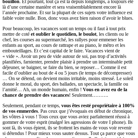
bouillon
. Et pourtant, tout ça est là depuis longtemps, a toujours été
là d’une certaine manière et sera vraisemblablement encore là
l’année prochaine. Et sur la plupart de ces sujets votre influence est
faible voire nulle. Bon, donc vous avez bien raison d’avoir le blues.
Pour beaucoup, les vacances sont un temps ou il faut à tout prix
mettre de coté
et oublier le quotidien, le boulot
, les clients ou le
chef, les courses au supermarché, les rallyes pour emmener les
enfants au sport, au cours de rattrape et au piano, le métro et les
embouteillages. Et c’est capital de le faire. Vacances vient de
« vide ». Avoir un peu de vide autour de soi, pas trop d’activités
planifiées, farnienter, prendre plaisir à prendre un interminable petit
déjeuner, se baigner, se faire du bien, se reposer… Comme il est
facile d’oublier au bout de 4 ou 5 jours (le temps de décompresser)
… On se détend, on devient moins irritable, moins stressé. Le soleil
donne le moral, du sport, des ballades, un spectacle, la famille ou
l’amitié… Ah, un monde humain, enfin !
Vous en avez eu de la
chance de prendre des vacances
! Seulement……….
Seulement, pendant ce temps,
vous êtes resté propriétaire à 100%
de vos emmerdes
. Pas ceux que j’évoquais en début de chronique,
les vôtres à vous ! Tous ceux que vous aviez parfaitement réussi à
gommer de votre esprit (malgré les agressions de votre I phone). Ils
sont là, ils vous épient, ils se frottent les mains de vous voir revenir
si détendus ! Pour mieux vous sauter dessus. Tout ça parce que vous