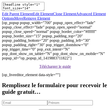
Edit Parent Element
Edit Element
Clone Element
Advanced Element
Options
Move
Remove Element
[op_popup popup_width=”700″ popup_open_effect=”fade”
popup_close_effect=”fade” popup_open_speed=”normal”
popup_close_speed=”normal” popup_border_color=”#ffffff”
popup_border_size=”15″ popup_padding_top=”20″
popup_padding_bottom=”20″ popup_padding_left=”30″
popup_padding_right=”30″ pop_trigger_dontshow=”0″
pop_trigger_time=”0″ pop_exit_intent=”N”
pop_dont_show_on_tablet=”N” pop_dont_show_on_mobile=”N”
popup_id=”op_popup_id_1419883711822″]
Télécharger le guide
[op_liveeditor_element data-style=””]
Remplissez le formulaire pour recevoir le
guide gratuit…