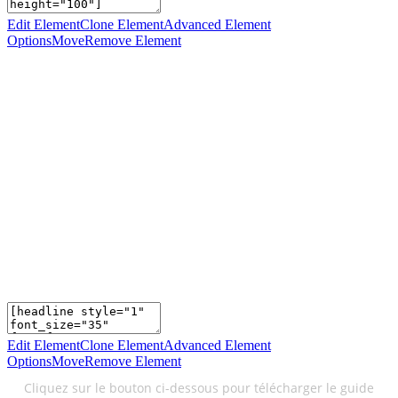
Edit Element
Clone Element
Advanced Element
Options
Move
Remove Element
“Téléchargez le guide
gratuit : les 10 conseils
pour investir dans
l’immobilier locatif en
2016”
Edit Element
Clone Element
Advanced Element
Options
Move
Remove Element
Cliquez sur le bouton ci-dessous pour télécharger le guide