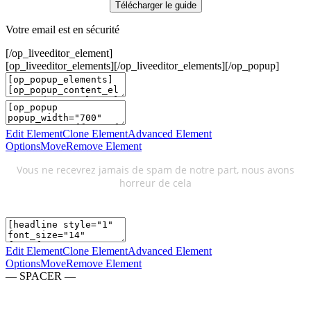
Télécharger le guide
Votre email est en sécurité
[/op_liveeditor_element]
[op_liveeditor_elements][/op_liveeditor_elements][/op_popup]
Edit Element
Clone Element
Advanced Element
Options
Move
Remove Element
Vous ne recevrez jamais de spam de notre part, nous avons
horreur de cela
Edit Element
Clone Element
Advanced Element
Options
Move
Remove Element
— SPACER —