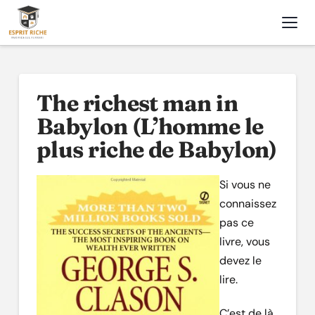
Nav
The richest man in
Babylon (L’homme le
plus riche de Babylon)
Si vous ne
connaissez
pas ce
livre, vous
devez le
lire.
C’est de là