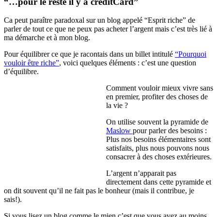
“…pour le reste il y a creditCard”
Ca peut paraître paradoxal sur un blog appelé “Esprit riche” de
parler de tout ce que ne peux pas acheter l’argent mais c’est très lié à
ma démarche et à mon blog.
Pour équilibrer ce que je racontais dans un billet intitulé
“Pourquoi
vouloir être riche”
, voici quelques éléments : c’est une question
d’équilibre.
Comment vouloir mieux vivre sans
en premier, profiter des choses de
la vie ?
On utilise souvent la pyramide de
Maslow
pour parler des besoins :
Plus nos besoins élémentaires sont
satisfaits, plus nous pouvons nous
consacrer à des choses extérieures.
L’argent n’apparait pas
directement dans cette pyramide et
on dit souvent qu’il ne fait pas le bonheur (mais il contribue, je
sais!).
Si vous lisez un blog comme le mien c’est que vous avez au moins