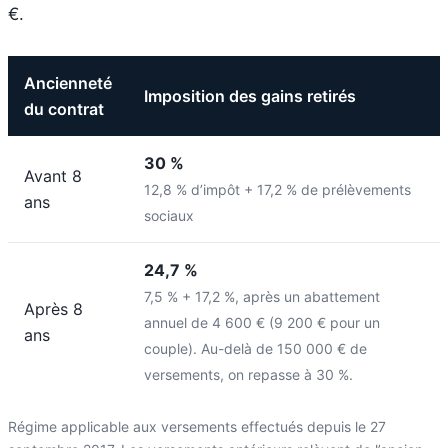
€.
Ancienneté
Imposition des gains retirés
du contrat
30 %
Avant 8
12,8 % d’impôt + 17,2 % de prélèvements
ans
sociaux
24,7 %
7,5 % + 17,2 %, après un abattement
Après 8
annuel de 4 600 € (9 200 € pour un
ans
couple). Au-delà de 150 000 € de
versements, on repasse à 30 %.
Régime applicable aux versements effectués depuis le 27