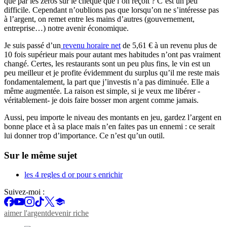
que par les zéros sur le chèque que l’on reçoit ? C’est un peu
difficile. Cependant n’oublions pas que lorsqu’on ne s’intéresse pas
à l’argent, on remet entre les mains d’autres (gouvernement,
entreprise…) notre avenir économique.
Je suis passé d’un
revenu horaire net
de 5,61 € à un revenu plus de
10 fois supérieur mais pour autant mes habitudes n’ont pas vraiment
changé. Certes, les restaurants sont un peu plus fins, le vin est un
peu meilleur et je profite évidemment du surplus qu’il me reste mais
fondamentalement, la part que j’investis n’a pas diminuée. Elle a
même augmentée. La raison est simple, si je veux me libérer -
véritablement- je dois faire bosser mon argent comme jamais.
Aussi, peu importe le niveau des montants en jeu, gardez l’argent en
bonne place et à sa place mais n’en faites pas un ennemi : ce serait
lui donner trop d’importance. Ce n’est qu’un outil.
Sur le même sujet
les 4 regles d or pour s enrichir
Suivez-moi :
aimer l'argent
devenir riche