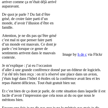
arriver comme ça m’était déjà arrivé
auparavant.
De quoi je parle ? Du fait d’être
grisé, de croire faire parti d’un
monde, d’avoir l’illusion d’être en
famille.
Attention, je ne dis pas qu’être grisé
c’est mal ni que penser faire parti
d’un monde est mauvais. Ce dont je
parle c’est lorsque ce genre de
sentiments arrivent dans le mauvais
Image by
h de c
via Flickr
contexte.
Je m’explique : j’ai eu l’occasion
d’aller à une grande conférence donné par un éditeur de logiciels.
J’ai été très bien reçu : on m’a réservé une place dans un avion,
j’étais logé dans l’hôtel 4 étoiles où la conférence avait lieu et les
repas étaient délicieux. Tout était gratuit bien sur.
Et c’est bien de ça dont je parle, de cette situation dans laquelle il est
facile d’avoir l’impression que cela nous ai du ou que nous le
méritons bien.
Encore une fois je ne dis pas que je ne le méritais pas mais je dis