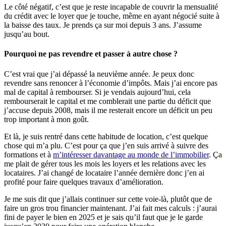
Le côté négatif, c’est que je reste incapable de couvrir la mensualité
du crédit avec le loyer que je touche, même en ayant négocié suite à
la baisse des taux. Je prends ça sur moi depuis 3 ans. J’assume
jusqu’au bout.
Pourquoi ne pas revendre et passer à autre chose ?
C’est vrai que j’ai dépassé la neuvième année. Je peux donc
revendre sans renoncer à l’économie d’impôts. Mais j’ai encore pas
mal de capital à rembourser. Si je vendais aujourd’hui, cela
rembourserait le capital et me comblerait une partie du déficit que
j’accuse depuis 2008, mais il me resterait encore un déficit un peu
trop important à mon goût.
Et là, je suis rentré dans cette habitude de location, c’est quelque
chose qui m’a plu. C’est pour ça que j’en suis arrivé à suivre des
formations et à
m’intéresser davantage au monde de l’immobilier
. Ça
me plait de gérer tous les mois les loyers et les relations avec les
locataires. J’ai changé de locataire l’année dernière donc j’en ai
profité pour faire quelques travaux d’amélioration.
Je me suis dit que j’allais continuer sur cette voie-là, plutôt que de
faire un gros trou financier maintenant. J’ai fait mes calculs : j’aurai
fini de payer le bien en 2025 et je sais qu’il faut que je le garde