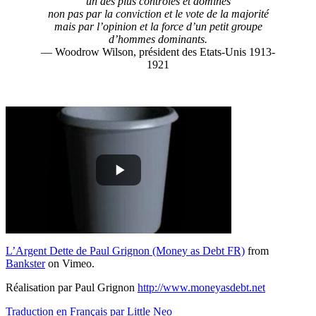
un des plus contrôlés et dominés
non pas par la conviction et le vote de la majorité
mais par l’opinion et la force d’un petit groupe
d’hommes dominants.
— Woodrow Wilson, président des Etats-Unis 1913-
1921
L’Argent Dette de Paul Grignon (Money as Debt FR)
from
Bankster
on Vimeo.
Réalisation par Paul Grignon
http://www.moneyasdebt.net
Traduction en Français par Little Neo