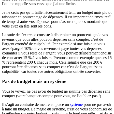
l’on me rappelle sans cesse que j’ai une limite.
Je ne crois pas qu’il faille nécessairement tenir un budget mais plutôt
raisonner en pourcentage de dépenses. Il est important de “mesurer”
de temps à autre vos dépenses pour s’assurer que les montants que
vous avez en tête sont les bons.
La sutie de l’exercice consiste à déterminer un pourcentage de vos
revenus que vous allez pouvoir dépenser sans compter, c’est de
l’argent exonéré de culpabilité. Par exemple si une fois que vous
avez épargné 10% de vos revenus et payé toutes vos dépenses
courantes il vous reste de l’argent, vous pouvez délibérément choisir
de consacrer 15 % à vos loisirs. Prenons comme exemple que ces 15
% représentent 200 € chaque mois. Cela signifie que ces 200 €
pourront être dépensés sans compter car c’est de l’argent “sans
culpabilité” car toutes vos autres obligations ont été couvertes.
Pas de budget mais un système
Vous le voyez, ne pas avoir de budget ne signifie pas dépenser sans
compter (votre banquier compte pour vous, ne l’oubliez pas !).
Il s’agit au contraire de mettre en place un
système
pour ne pas avoir
à faire un budget. La magie du système, c’est de vous économiser de
la réflexion sur votre budget – sujet dans le fond peu utile – et de se