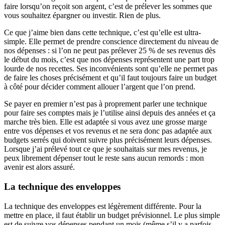
faire lorsqu’on reçoit son argent, c’est de prélever les sommes que
vous souhaitez épargner ou investir. Rien de plus.
Ce que j’aime bien dans cette technique, c’est qu’elle est ultra-
simple. Elle permet de prendre conscience directement du niveau de
nos dépenses : si l’on ne peut pas prélever 25 % de ses revenus dès
le début du mois, c’est que nos dépenses représentent une part trop
lourde de nos recettes. Ses inconvénients sont qu’elle ne permet pas
de faire les choses précisément et qu’il faut toujours faire un budget
à côté pour décider comment allouer l’argent que l’on prend.
Se payer en premier n’est pas à proprement parler une technique
pour faire ses comptes mais je l’utilise ainsi depuis des années et ça
marche très bien. Elle est adaptée si vous avez une grosse marge
entre vos dépenses et vos revenus et ne sera donc pas adaptée aux
budgets serrés qui doivent suivre plus précisément leurs dépenses.
Lorsque j’ai prélevé tout ce que je souhaitais sur mes revenus, je
peux librement dépenser tout le reste sans aucun remords : mon
avenir est alors assuré.
La technique des enveloppes
La technique des enveloppes est légèrement différente. Pour la
mettre en place, il faut établir un budget prévisionnel. Le plus simple
est de suivre vos dépenses pendant un mois (même s’il y a parfois