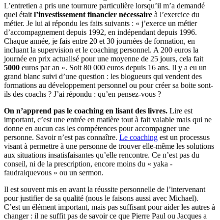
L’entretien a pris une tournure particulière lorsqu’il m’a demandé
quel était
l’investissement financier nécessaire
à l’exercice du
métier. Je lui ai répondu les faits suivants : « j’exerce un métier
d’accompagnement depuis 1992, en indépendant depuis 1996.
Chaque année, je fais entre 20 et 30 journées de formation, en
incluant la supervision et le coaching personnel. A 200 euros la
journée en prix actualisé pour une moyenne de 25 jours, cela fait
5000
euros par an ». Soit 80 000 euros depuis 16 ans. Il y a eu un
grand blanc suivi d’une question : les blogueurs qui vendent des
formations au développement personnel ou pour créer sa boite sont-
ils des coachs ? J’ai répondu : qu’en pensez-vous ?
On n’apprend pas le coaching en lisant des livres.
Lire est
important, c’est une entrée en matière tout à fait valable mais qui ne
donne en aucun cas les compétences pour accompagner une
personne. Savoir n’est pas connaître.
Le coaching
est un processus
visant à permettre à une personne de trouver elle-même les solutions
aux situations insatisfaisantes qu’elle rencontre. Ce n’est pas du
conseil, ni de la prescription, encore moins du « yaka -
faudraiquevous » ou un sermon.
Il est souvent mis en avant la réussite personnelle de l’intervenant
pour justifier de sa qualité (nous le faisons aussi avec Michael).
C’est un élément important, mais pas suffisant pour aider les autres à
changer : il ne suffit pas de savoir ce que Pierre Paul ou Jacques a