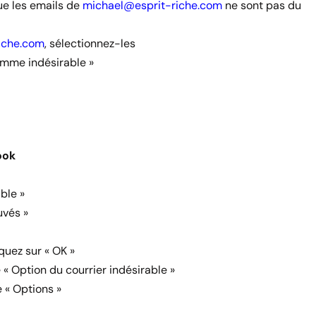
que les emails de
michael@esprit-riche.com
ne sont pas du
iche.com
, sélectionnez-les
comme indésirable »
ook
ble »
uvés »
quez sur « OK »
e « Option du courrier indésirable »
e « Options »