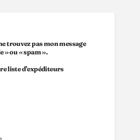
s ne trouvez pas mon message
le » ou « spam ».
re liste d’expéditeurs
e