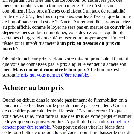
En regardant des sites tels que Leboncoin ou autres, les prix des
biens immobiliers sont à tomber par terre. Et ce n’est pas un
compliment ! Les prix affichés conduisent à un taux de rentabilité
brute de 5 à 6 %, des fois un peu plus. Gardez à l’esprit que la limite
de l’autofinancement est de 7 % nets. Autrement dit, si vous achetez
au prix affiché, comme le loyer ne sera pas en mesure de
couvrir les
dépenses
liées au bien immobilier, vous devrez vous acquitter de
certaines charges, et donc, débourser votre propre argent. En ceci
réside tout l’intérêt d’acheter à
un prix en dessous du prix du
marché
.
Obtenir le meilleur prix est donc votre mission principale. D’autant
que vous ne connaissez pas le prix auquel le vendeur a acheté son
bien.
Mais comment connaître le bon prix ?
Le bon prix est
surtout
le prix qui vous permet d’être rentable
.
Acheter au bon prix
Quand on débute dans le monde passionnant de l’immobilier, on a
tendance à se focaliser sur le prix demandé par le vendeur. On part
de ce chiffre pour calculer tout le reste. C’est une erreur. Ce que
vous devez faire, c’est faire la liste des frais de votre projet et estimer
le loyer que vous pouvez en tirer. À partir de là, calculez
à quel prix
acheter pour être rentable.
Vous pouvez alors viser les biens dans
cette fourchette de prix ou alors négocier pour faire baisser le prix de