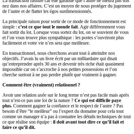
La transaction rassure car elle garantie que l’autre ne mettra pas son
nez dans nos affaires. C’est un moyen de nous protéger du jugement
de l’autre et de flatter les égos surdimensionnés.
La principale raison pour sortir de ce mode de fonctionnement est
simple :
c’est ce que tout le monde fait
. Agir différemment vous
fait sortir du lot. Lorsque vous sortez du lot, on se souvient de vous
et l’on vous trouve plus sympathique : les portes s’ouvriront plus
facilement et votre vie n’en sera que meilleure.
En transactionnel, nous cherchons avant tout à atteindre nos
objectifs. J’avais lu un livre écrit par un milliardaire qui disait
qu’entreprendre après 30 ans et devenir très riche était quasiment
impossible car on s’accroche à nos petites possessions et l’on
cherche surtout à ne pas perdre plutôt que vraiment à gagner.
Comment être
(vraiment)
relationnel ?
Avoir une relation axée sur le long terme n’est pas facile mais après
tout n’est-ce pas une loi de la nature ?
Ce qui est difficile paye
plus.
Comment gagner la confiance et le respect de l’autre ? Pas
besoin d’être “le meilleur” ou l’expert du domaine pour cela tout
comme un manager n’a pas à connaitre les détails techniques de tout
ce que réalise son équipe :
il doit avant tout dire ce qu’il fait et
faire ce qu’il dit.