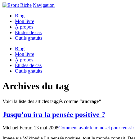
Navigation
Blog
Mon livre
À propos
Études de cas
Outils gratuits
Blog
Mon livre
À propos
Études de cas
Outils gratuits
Archives du tag
Voici la liste des articles taggés comme
“ancrage”
Jusqu’ou ira la pensée positive ?
Michael Ferrari
13 mai 2008
Comment avoir le mindset pour réussir
Image via Wikipedia La pensée positive, tout le monde connait. Des