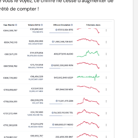
 vous le voyez, ce chiffre ne cesse d’augmenter de
rrêté de compter !