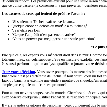
de connaissance”.
Les prévisions existent pour une seule raison : ce
que ce qui se passera (le consensus n’a pas prévu les 4 dernières réces
Les excuses de ceux qui tentent de prédire l’avenir :
“Si seulement Trichet avait relevé le taux…”
Quelque chose en dehors du modèle a tout changé
“Je n’étais pas loin”
“Ce que j’ai prédit n’est pas encore arrivé”
“Vous ne pouvez pas me juger sur une seule prédiction”
“Le plus g
Pire que cela, les experts vous mèneront droit dans le mur. Comme to
totalement faux car cela suppose d’être en mesure d’exploiter ces fameu
êtes aussi performant qu’un analyste qualifié en
jouant votre décision
Jetez votre télévision
.
Vous savez pourquoi ils mettent des femmes sé
financière n’est pas différente de l’actualité tout court : c’est un flo
faux ou banal. Par exemple une étude a montré que si quelqu’un essai 
simple parce que le mot “car” est prononcé.
Pour autant ne vous coupez pas du monde. Cherchez plutôt ceux qui
avez observé quelqu’un justifier l’achat de sa résidence principale, vo
Il y a 2 grandes catégories de personnes : ceux qui pensent que le mar