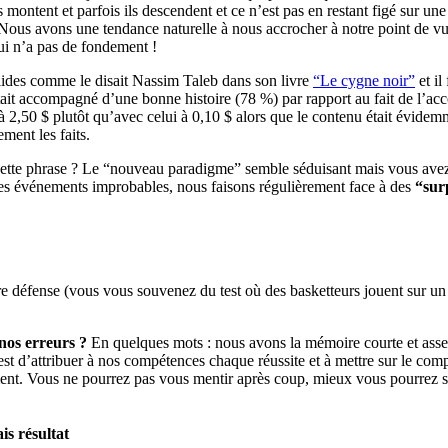
s montent et parfois ils descendent et ce n’est pas en restant figé sur u
. Nous avons une tendance naturelle à nous accrocher à notre point de v
qui n’a pas de fondement !
olides comme le disait Nassim Taleb dans son livre
“Le cygne noir”
et il
 était accompagné d’une bonne histoire (78 %) par rapport au fait de l’
à 2,50 $ plutôt qu’avec celui à 0,10 $ alors que le contenu était évidem
ement les faits.
tte phrase ? Le “nouveau paradigme” semble séduisant mais vous avez l’a
des événements improbables, nous faisons régulièrement face à des
“surp
ure défense (vous vous souvenez du test où des basketteurs jouent sur u
nos erreurs ?
En quelques mots : nous avons la mémoire courte et assez 
t d’attribuer à nos compétences chaque réussite et à mettre sur le com
ment. Vous ne pourrez pas vous mentir après coup, mieux vous pourrez s
s résultat