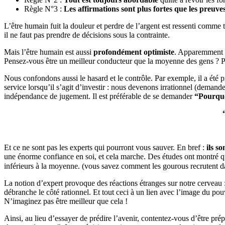
Règle N°3 :
Les affirmations sont plus fortes que les preuves
L’être humain fuit la douleur et perdre de l’argent est ressenti comme 
il ne faut pas prendre de décisions sous la contrainte.
Mais l’être humain est aussi
profondément optimiste
. Apparemment at
Pensez-vous être un meilleur conducteur que la moyenne des gens ? Pe
Nous confondons aussi le hasard et le contrôle. Par exemple, il a été p
service lorsqu’il s’agit d’investir : nous devenons irrationnel (demand
indépendance de jugement. Il est préférable de se demander
“Pourquo
Et ce ne sont pas les experts qui pourront vous sauver. En bref :
ils so
une énorme confiance en soi, et cela marche. Des études ont montré que
inférieurs à la moyenne. (vous savez comment les gourous recrutent dan
La notion d’expert provoque des réactions étranges sur notre cerveau 
débranche le côté rationnel. Et tout ceci à un lien avec l’image du p
N’imaginez pas être meilleur que cela !
Ainsi, au lieu d’essayer de prédire l’avenir, contentez-vous d’être pré