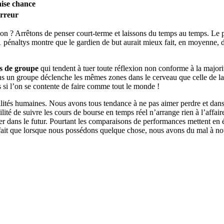
ise chance
rreur
 non ? Arrêtons de penser court-terme et laissons du temps au temps. Le 
1 pénaltys montre que le gardien de but aurait mieux fait, en moyenne, 
ts de groupe
qui tendent à tuer toute réflexion non conforme à la majorit
ans un groupe déclenche les mêmes zones dans le cerveau que celle de la pe
 si l’on se contente de faire comme tout le monde !
ités humaines. Nous avons tous tendance à ne pas aimer perdre et dans le
ilité de suivre les cours de bourse en temps réel n’arrange rien à l’affai
ner dans le futur. Pourtant les comparaisons de performances mettent en
ui fait que lorsque nous possédons quelque chose, nous avons du mal à nou