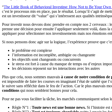
“
The Little Book of Behavioral Investing: How Not to Be Your Ow
c’est le processus mis en place, pas le résultat. Lorsqu’il s’agit de m
est un investisseur dit “value” qui s’intéressent aux qualités intrinsè
Pour investir nous devons donc prendre en compte nos 2 cerveaux : le dr
prenne une décision pour ensuite l’appliquer seulement voilà, dans la r
appliquer pour sélectionner nos investissements mais nos émotions entren
Si nous pensons donc agir sur la logique, l’expérience prouve que c’est 
le problème est complexe
l’information est incomplète, ambigüe ou changeante
les objectifs sont changeants ou concurrents
le stress est fort à cause du manque de temps ou d’enjeux impor
les décisions reposent sur les interactions avec les autres
Plus que cela, nous sommes mauvais
à cause de notre condition de
est impossible de faire les courses en imaginant l’état de satiété que l
le suivre sans réfléchir dans le feu de l’action. Car le plus mauvais mo
conditions
qui nous semblent bonnes pour cela.
Pour ne pas vous faciliter la tâche, les marchés communiquent selon le
Règle N°1 :
Toute news est une bonne news.
Si l’histoire es
Règle N°2 :
Tout est toujours abordable
quitte à revoir les f