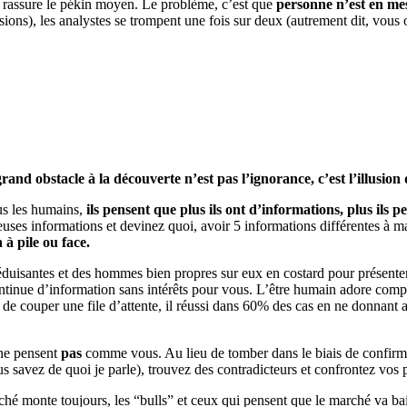
la rassure le pékin moyen. Le problème, c’est que
personne n’est en me
sions), les analystes se trompent une fois sur deux (autrement dit, vous 
rand obstacle à la découverte n’est pas l’ignorance, c’est l’illusion
us les humains,
ils pensent que plus ils ont d’informations, plus ils 
ses informations et devinez quoi, avoir 5 informations différentes à man
 à pile ou face.
duisantes et des hommes bien propres sur eux en costard pour présenter
t continue d’information sans intérêts pour vous. L’être humain adore comp
de couper une file d’attente, il réussi dans 60% des cas en ne donnant 
 ne pensent
pas
comme vous. Au lieu de tomber dans le biais de confirmat
us savez de quoi je parle), trouvez des contradicteurs et confrontez vos p
ché monte toujours, les “bulls” et ceux qui pensent que le marché va bai