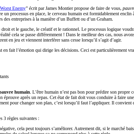
n Worst Enemy
” écrit par James Montier propose de faire de vous,
pauvre
ettre un processus en place, le cerveau humain est formidablement enclin 
ques des entreprises à la manière d’un Buffett ou d’un Graham.
oit et le gauche, le créatif et le rationnel. Le processus logique voudr
éalité cela se passe différemment ! Dans le meilleur des cas, nous avons 
t en jeu et viennent interférer sans cesse lorsqu’il s’agit d’agir.
en fait l’émotion qui dirige les décisions. Ceci est particulièrement vra
tants
 pauvre humain
. L’être humain n’est pas bon pour prédire son propre 
’on éprouve après un repas. Cet état de fait doit vous conduire à faire un
ment pour changer son plan, c’est lorsqu’il faut l’appliquer. Il convient 
s 3 règles suivantes :
t négative, cela peut toujours s’améliorer. Autrement dit, si le marché b
ormules de calcul lorsque ça ne correspond plus à cette règle.