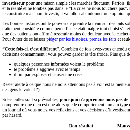
investisseur
pour une raison simple : les marchés fluctuent. Parfois, il
et la réalité et ne tombez pas dans le “La crise ne nous touchera pas”
le construire mais pour investir, il va falloir abandonner une opinion 
Les bonnes histoires ont le pouvoir de prendre la main sur des faits s
traitement considéré comme peu efficace était malgré tout choisi s’il
que des patients ont affirmé ressentir moins de douleur avec le cachet 
Pour éviter de se laisser
piéger par les histoires, prenez les faits
et seul
“Cette fois-ci, c’est différent”
. Combien de fois avez-vous entendu ce
décisions constamment : vous pouvez garder la tête froide. Plus que 
quelques personnes informées voient le problème
le problème s’aggrave avec le temps
il fini par exploser et causer une crise
Rester alerte à ce que nous ne nous attendons pas à voir est la meille
des gens le voient ?).
Si les bulles sont si prévisibles,
pourquoi n’apprenons nous pas de 
comprendre que c’en est une alors que le comportement humain type es
un journal où vous notez vos réflexions et vos décisions d’investisse
par hasard.
Bon résultat
Mauvai