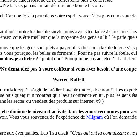
.
Ne laissez jamais un fait détruire une bonne histoire.
tel. Car une fois la peur dans votre esprit, vous n’êtes plus en mesure 
tribué à notre instinct de survie, nous avons tendance à surestimer nos 
nsez-vous être meilleur que la moyenne des gens au lit ? Je parie que 
rouvé que les gens sont prêts à payer plus cher un ticket de loterie s’il
ez-vous pourquoi les bulles se forment!). Pour ne pas suivre la foule, c
i dois-je acheter ?”
plutôt que “Pourquoi ne pas acheter ?” La différe
“Ne demandez pas à votre coiffeur si vous avez besoin d’une coupe
Warren Buffett
nt nuls
lorsqu’il s’agit de prédire l’avenir (incroyable non !). Les exper
 plus quelqu’un montrait qu’il avait confiance en lui, plus les gens étai
s les sectes ou vendent des produits sur internet 😉 )
:
elle diminue le niveau d’activité dans les zones reconnues pour ass
ouvoir. Vous vous souvenez de l’expérience de
Milgram
où l’on demandait
paré aux éventualités. Lao Tzu disait
“Ceux qui ont la connaissance ne f